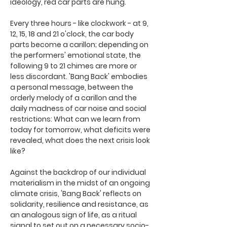
ideology, red car parts are hung.
Every three hours - like clockwork - at 9,
12, 15, 18 and 21 o'clock, the car body
parts become a carillon; depending on
the performers' emotional state, the
following 9 to 21 chimes are more or
less discordant. 'Bang Back' embodies
a personal message, between the
orderly melody of a carillon and the
daily madness of car noise and social
restrictions: What can we learn from
today for tomorrow, what deficits were
revealed, what does the next crisis look
like?
Against the backdrop of our individual
materialism in the midst of an ongoing
climate crisis, 'Bang Back' reflects on
solidarity, resilience and resistance, as
an analogous sign of life, as a ritual
signal to set out on a necessary socio-