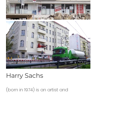
Harry Sachs
(born in 1974) is an artist and
cofounder/director of ZK/U (Center for
Art and Urbanistics). He lives and works
in Berlin. As a founding member of the
artist collective KUNSTrePUBLIK, he has
worked as an artist, curator,
researcher, and activist in the
Skulpturenpark Berlin_Zentrum, in