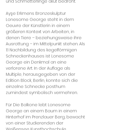
und Schmetterlinge akut bedroht.
Ayşe Erkmens Bronzeskulptur
Lonesome George steht in dem
Oeuvre der Künstlerin in einem
größeren Kontext von Arbeiten, in
denen Tiere – beziehungsweise ihre
Ausrottung – im Mittelpunkt stehen. Als
1:1 Nachbildung des kegelförmigen
Schneckenhauses ist Lonesome
George ein Denkmal an eine
verlorene Art. In der Auflage als
Multiple, herausgegeben von der
Edition Block, Berlin, konnte sich die
einzelne Schnecke posthum
zumindest symbolisch vermehren.
Für Die Balkone lebt Lonesome
George an einem Baum in einem
Hinterhof im Prenzlauer Berg, bewacht
von einer Studierenden der
Weißensee Kunsthochschule.