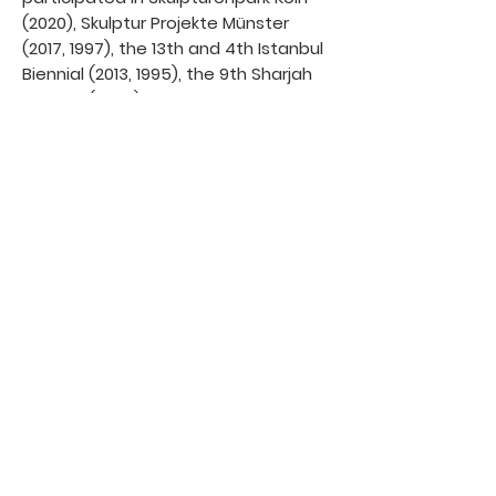
(2020), Skulptur Projekte Münster
(2017, 1997), the 13th and 4th Istanbul
Biennial (2013, 1995), the 9th Sharjah
Biennial (2009), the 7th Shanghai
Biennale (2008), the 2nd Berlin
Biennale (2001), La Biennale de
Montréal (2000), and Manifesta 1,
Rotterdam (1996).
ist Künstlerin und lebt in Berlin und
Istanbul. Sie vertrat die Türkei auf der
54. Biennale von Venedig (2011) und
nahm am Skulpturenpark Köln (2020),
den Skulptur Projekten Münster (2017),
der 13. und 4. Istanbul Biennale (2013),
der 9. Sharjah Biennale (2009), der 7.
Shanghai Biennale (2008), der 2. Berlin
Biennale (2001), La Biennale de
Montréal (2000) und der Manifesta 1,