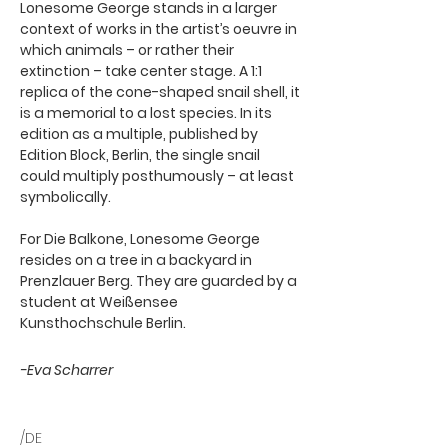
Lonesome George stands in a larger
context of works in the artist’s oeuvre in
which animals – or rather their
extinction – take center stage. A 1:1
replica of the cone-shaped snail shell, it
is a memorial to a lost species. In its
edition as a multiple, published by
Edition Block, Berlin, the single snail
could multiply posthumously – at least
symbolically.
For Die Balkone, Lonesome George
resides on a tree in a backyard in
Prenzlauer Berg. They are guarded by a
student at Weißensee
Kunsthochschule Berlin.
-Eva Scharrer
/DE