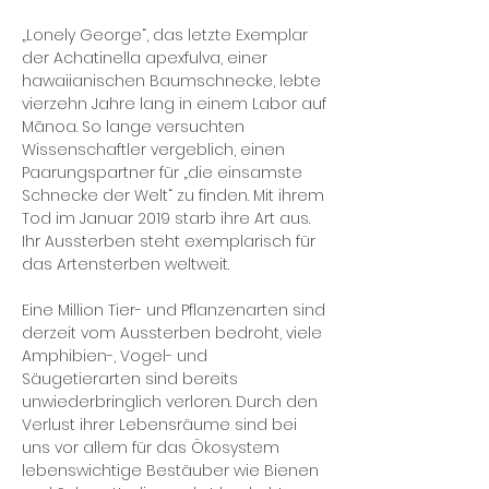
„Lonely George“, das letzte Exemplar
der Achatinella apexfulva, einer
hawaiianischen Baumschnecke, lebte
vierzehn Jahre lang in einem Labor auf
Mānoa. So lange versuchten
Wissenschaftler vergeblich, einen
Paarungspartner für „die einsamste
Schnecke der Welt“ zu finden. Mit ihrem
Tod im Januar 2019 starb ihre Art aus.
Ihr Aussterben steht exemplarisch für
das Artensterben weltweit.
Eine Million Tier- und Pflanzenarten sind
derzeit vom Aussterben bedroht, viele
Amphibien-, Vogel- und
Säugetierarten sind bereits
unwiederbringlich verloren. Durch den
Verlust ihrer Lebensräume sind bei
uns vor allem für das Ökosystem
lebenswichtige Bestäuber wie Bienen