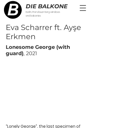
DIE BALKONE
Berlin, Prenzlauer Berg windows
and balconies
Eva Scharrer ft. Ayşe
Erkmen
Lonesome George (with
guard)
, 2021
“Lonely George”, the last specimen of